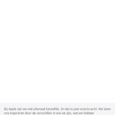
Apple
Footer
Bij Apple zijn we niet allemaal hetzelfde. En dat is juist onze kracht. We laten
ons inspireren door de verschillen in wie we zijn, wat we hebben