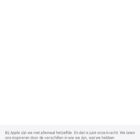
Apple
Footer
Bij Apple zijn we niet allemaal hetzelfde. En dat is juist onze kracht. We laten
ons inspireren door de verschillen in wie we zijn, wat we hebben