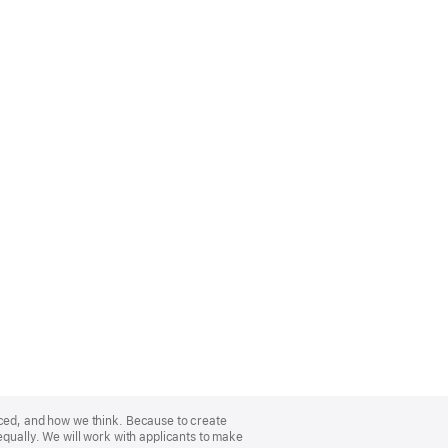
nced, and how we think. Because to create
equally. We will work with applicants to make