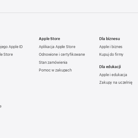
Apple Store
Dla biznesu
ojego
Apple ID
Aplikacja Apple Store
Apple i biznes
le Store
Odnowione i certyfikowane
Kupuj do firmy
Stan zamówienia
Dla edukacji
Pomoc w zakupach
Apple i edukacja
Zakupy na uczelnię
e