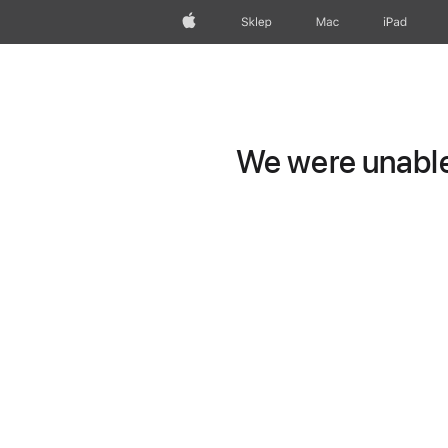
Apple
Sklep
Mac
iPad
We were unable 