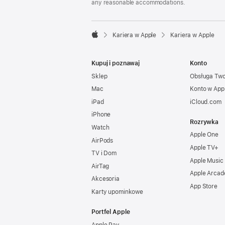
any reasonable accommodations.

Kariera w Apple
Kariera w Apple
Apple
Kupuj i poznawaj
Konto
Sklep
Obsługa Tw
Mac
Konto w App
iPad
iCloud.com
iPhone
Rozrywka
Watch
Apple One
AirPods
Apple TV+
TV i Dom
Apple Music
AirTag
Apple Arcad
Akcesoria
App Store
Karty upominkowe
Portfel Apple
Apple Pay