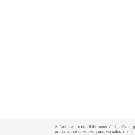
Apple
Footer
At Apple, we’re not all the same. And that’s ou
products that serve everyone, we believe in incl