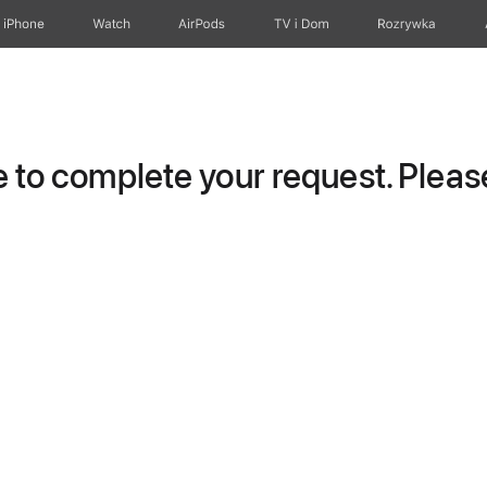
iPhone
Watch
AirPods
TV i Dom
Rozrywka
to complete your request. Please 