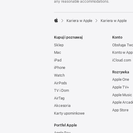
any reasonable accommodations.

Kariera w Apple
Kariera w Apple
Apple
Kupuj i poznawaj
Konto
Sklep
Obsługa Tw
Mac
Konto w App
iPad
iCloud.com
iPhone
Rozrywka
Watch
Apple One
AirPods
Apple TV+
TV i Dom
Apple Music
AirTag
Apple Arcad
Akcesoria
App Store
Karty upominkowe
Portfel Apple
Apple Pay