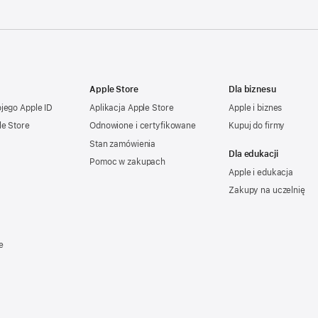
Apple Store
Dla biznesu
ojego
Apple ID
Aplikacja Apple Store
Apple i biznes
le Store
Odnowione i certyfikowane
Kupuj do firmy
Stan zamówienia
Dla edukacji
Pomoc w zakupach
Apple i edukacja
Zakupy na uczelnię
e