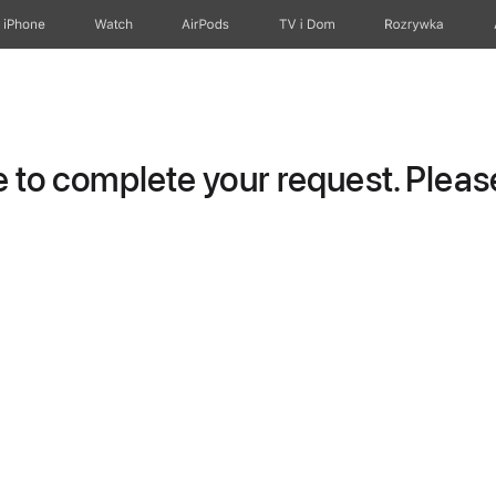
iPhone
Watch
AirPods
TV i Dom
Rozrywka
to complete your request. Please 