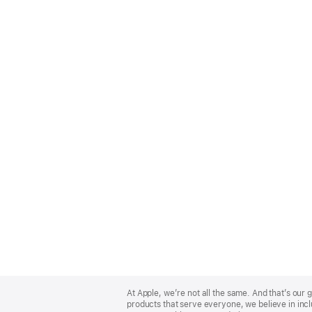
Apple
Footer
At Apple, we’re not all the same. And that’s ou
products that serve everyone, we believe in incl