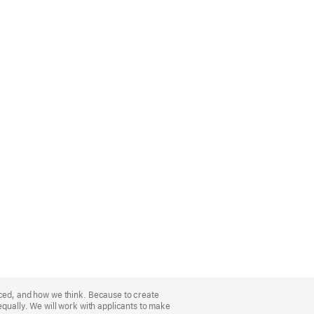
nced, and how we think. Because to create
equally. We will work with applicants to make