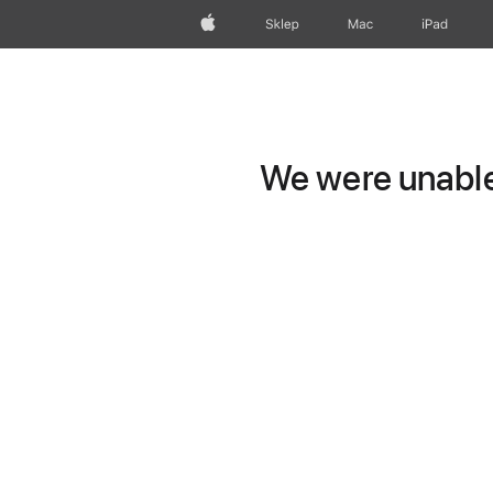
Apple
Sklep
Mac
iPad
We were unable 