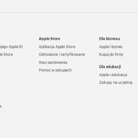
Apple Store
Dla biznesu
ojego
Apple ID
Aplikacja Apple Store
Apple i biznes
le Store
Odnowione i certyfikowane
Kupuj do firmy
Stan zamówienia
Dla edukacji
Pomoc w zakupach
Apple i edukacja
Zakupy na uczelnię
e