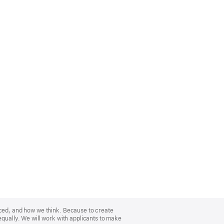
nced, and how we think. Because to create
equally. We will work with applicants to make