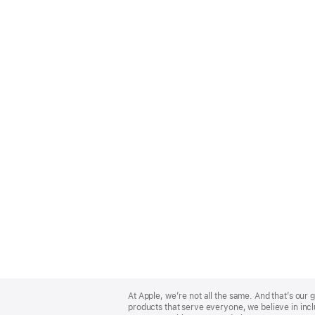
Apple
Footer
At Apple, we’re not all the same. And that’s ou
products that serve everyone, we believe in incl