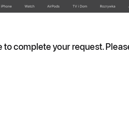
iPhone
Watch
AirPods
TV i Dom
Rozrywka
to complete your request. Please 