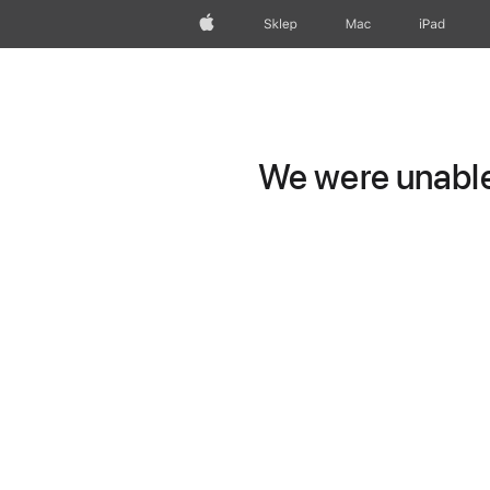
Apple
Sklep
Mac
iPad
We were unable 