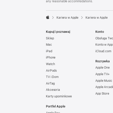
any reasonable accommodations.

Kariera w Apple
Kariera w Apple
Apple
Kupuj i poznawaj
Konto
Sklep
Obsługa Tw
Mac
Konto w App
iPad
iCloud.com
iPhone
Rozrywka
Watch
Apple One
AirPods
Apple TV+
TV i Dom
Apple Music
AirTag
Apple Arcad
Akcesoria
App Store
Karty upominkowe
Portfel Apple
Apple Pay