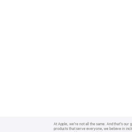
Apple
Footer
At Apple, we’re not all the same. And that’s ou
products that serve everyone, we believe in incl