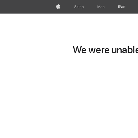
Apple
Sklep
Mac
iPad
We were unable 