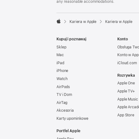
any reasonable accommodations.

Kariera w Apple
Kariera w Apple
Apple
Kupuj i poznawaj
Konto
Sklep
Obsługa Tw
Mac
Konto w App
iPad
iCloud.com
iPhone
Rozrywka
Watch
Apple One
AirPods
Apple TV+
TV i Dom
Apple Music
AirTag
Apple Arcad
Akcesoria
App Store
Karty upominkowe
Portfel Apple
Apple Pay