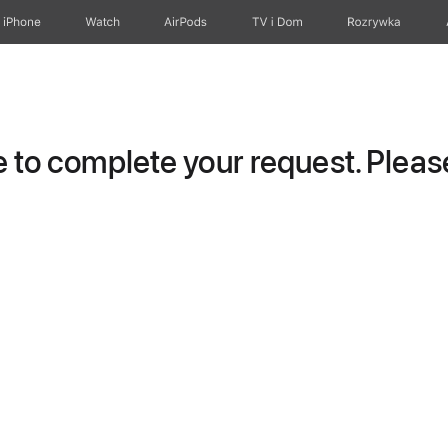
iPhone
Watch
AirPods
TV i Dom
Rozrywka
to complete your request. Please 