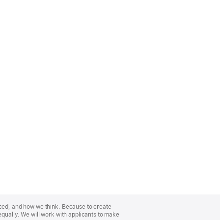
nced, and how we think. Because to create
equally. We will work with applicants to make