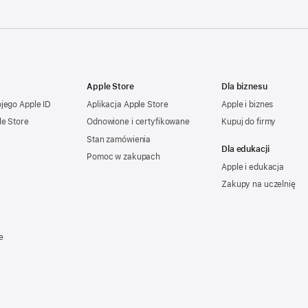
Apple Store
Dla biznesu
ojego
Apple ID
Aplikacja Apple Store
Apple i biznes
le Store
Odnowione i certyfikowane
Kupuj do firmy
Stan zamówienia
Dla edukacji
Pomoc w zakupach
Apple i edukacja
Zakupy na uczelnię
e