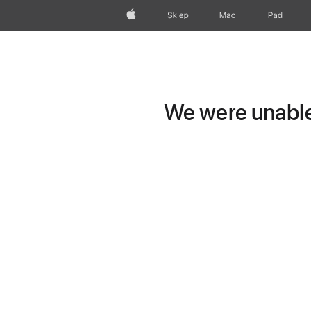
Apple
Sklep
Mac
iPad
We were unable 