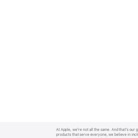
Apple
Footer
At Apple, we’re not all the same. And that’s ou
products that serve everyone, we believe in incl