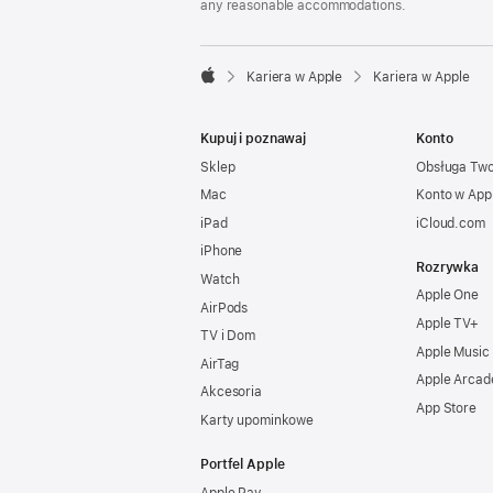
any reasonable accommodations.

Kariera w Apple
Kariera w Apple
Apple
Kupuj i poznawaj
Konto
Sklep
Obsługa Tw
Mac
Konto w App
iPad
iCloud.com
iPhone
Rozrywka
Watch
Apple One
AirPods
Apple TV+
TV i Dom
Apple Music
AirTag
Apple Arcad
Akcesoria
App Store
Karty upominkowe
Portfel Apple
Apple Pay