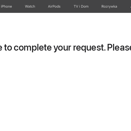
iPhone
Watch
AirPods
TV i Dom
Rozrywka
to complete your request. Please 