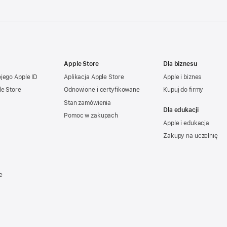
Apple Store
Dla biznesu
ojego
Apple ID
Aplikacja Apple Store
Apple i biznes
le Store
Odnowione i certyfikowane
Kupuj do firmy
Stan zamówienia
Dla edukacji
Pomoc w zakupach
Apple i edukacja
Zakupy na uczelnię
e