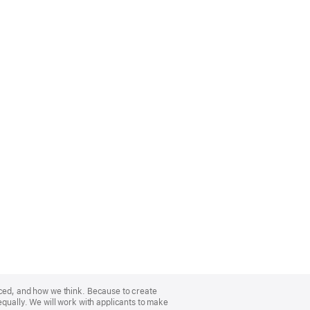
nced, and how we think. Because to create
equally. We will work with applicants to make