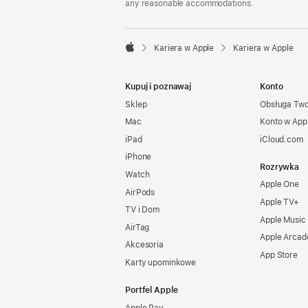
any reasonable accommodations.

Kariera w Apple
Kariera w Apple
Apple
Kupuj i poznawaj
Konto
Sklep
Obsługa Tw
Mac
Konto w App
iPad
iCloud.com
iPhone
Rozrywka
Watch
Apple One
AirPods
Apple TV+
TV i Dom
Apple Music
AirTag
Apple Arcad
Akcesoria
App Store
Karty upominkowe
Portfel Apple
Apple Pay