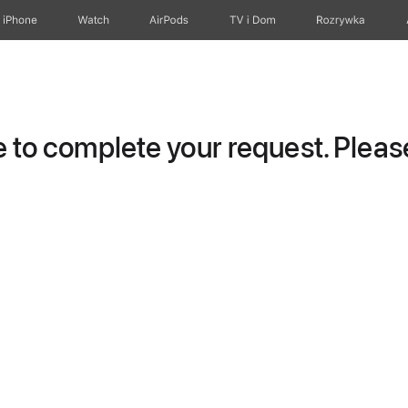
iPhone
Watch
AirPods
TV i Dom
Rozrywka
to complete your request. Please 