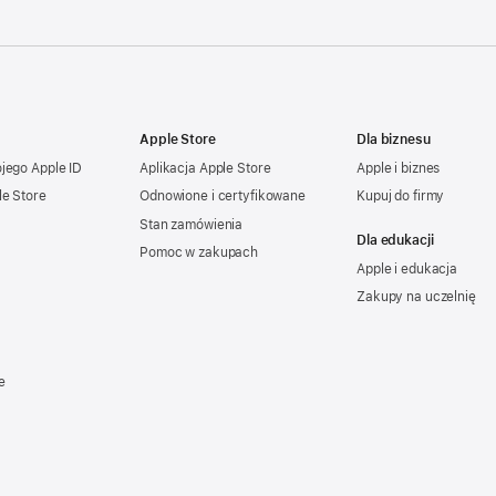
Apple Store
Dla biznesu
ojego
Apple ID
Aplikacja Apple Store
Apple i biznes
le Store
Odnowione i certyfikowane
Kupuj do firmy
Stan zamówienia
Dla edukacji
Pomoc w zakupach
Apple i edukacja
Zakupy na uczelnię
e