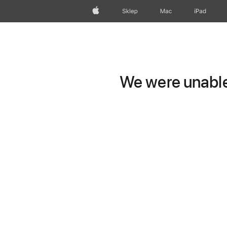
Apple
Sklep
Mac
iPad
We were unable 