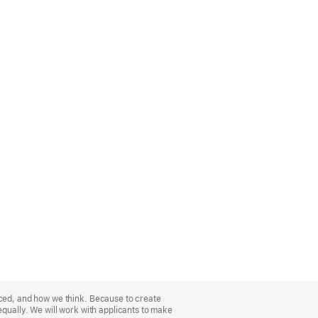
nced, and how we think. Because to create
equally. We will work with applicants to make