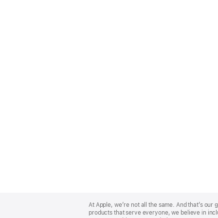
Apple
Footer
At Apple, we’re not all the same. And that’s ou
products that serve everyone, we believe in incl