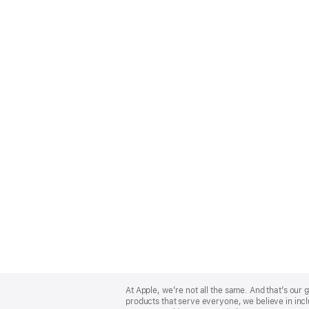
Apple
Footer
At Apple, we’re not all the same. And that’s ou
products that serve everyone, we believe in incl