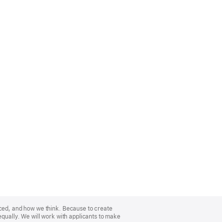
nced, and how we think. Because to create
equally. We will work with applicants to make