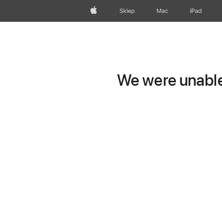
Apple
Sklep
Mac
iPad
We were unable 