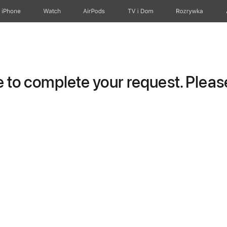
iPhone
Watch
AirPods
TV i Dom
Rozrywka
to complete your request. Please 