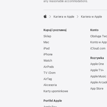
any reasonable accommodations.

Kariera w Apple
Kariera w Apple
Apple
Kupuj i poznawaj
Konto
Sklep
Obsługa Tw
Mac
Konto w App
iPad
iCloud.com
iPhone
Rozrywka
Watch
Apple One
AirPods
Apple TV+
TV i Dom
Apple Music
AirTag
Apple Arcad
Akcesoria
App Store
Karty upominkowe
Portfel Apple
Apple Pay