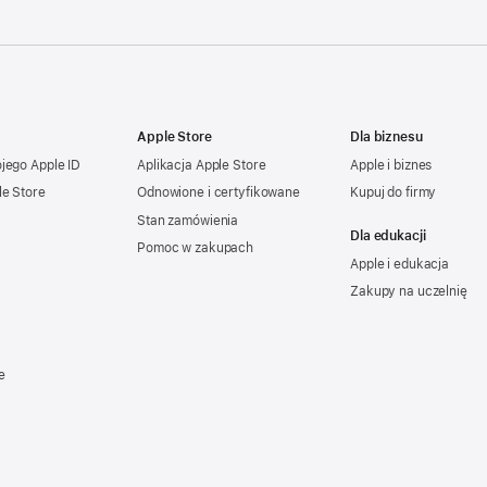
Apple Store
Dla biznesu
ojego
Apple ID
Aplikacja Apple Store
Apple i biznes
le Store
Odnowione i certyfikowane
Kupuj do firmy
Stan zamówienia
Dla edukacji
Pomoc w zakupach
Apple i edukacja
Zakupy na uczelnię
e