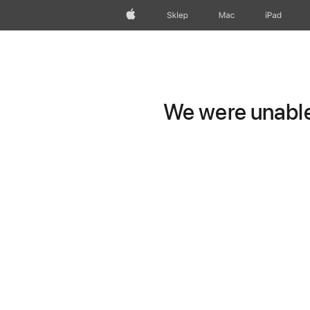
Apple
Sklep
Mac
iPad
We were unable 