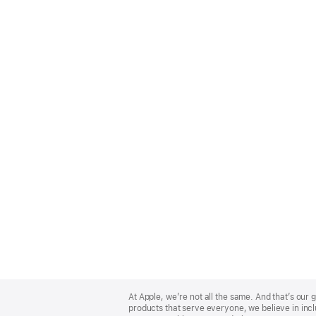
Apple
Footer
At Apple, we’re not all the same. And that’s ou
products that serve everyone, we believe in incl