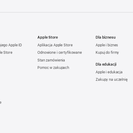
Apple Store
Dla biznesu
ojego
Apple ID
Aplikacja Apple Store
Apple i biznes
le Store
Odnowione i certyfikowane
Kupuj do firmy
Stan zamówienia
Dla edukacji
Pomoc w zakupach
Apple i edukacja
Zakupy na uczelnię
e