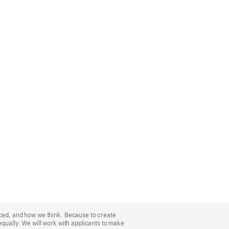
nced, and how we think. Because to create
equally. We will work with applicants to make