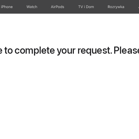
iPhone
Watch
AirPods
TV i Dom
Rozrywka
to complete your request. Please 