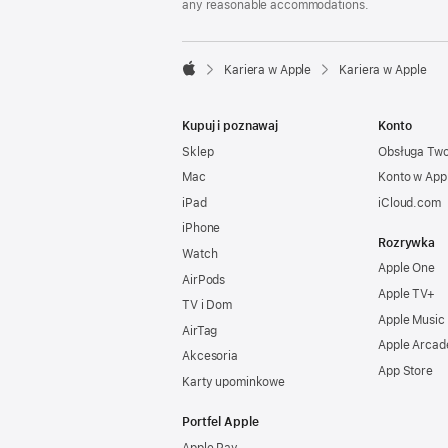
any reasonable accommodations.

Kariera w Apple
Kariera w Apple
Apple
Kupuj i poznawaj
Konto
Sklep
Obsługa Tw
Mac
Konto w App
iPad
iCloud.com
iPhone
Rozrywka
Watch
Apple One
AirPods
Apple TV+
TV i Dom
Apple Music
AirTag
Apple Arcad
Akcesoria
App Store
Karty upominkowe
Portfel Apple
Apple Pay