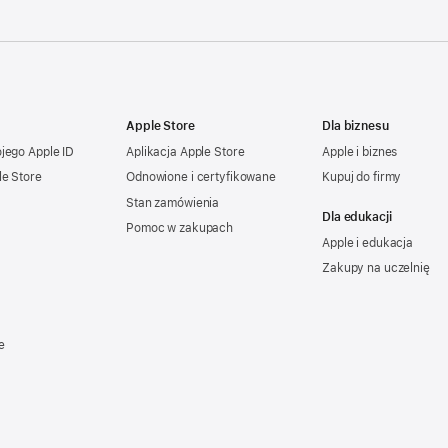
Apple Store
Dla biznesu
ojego
Apple ID
Aplikacja Apple Store
Apple i biznes
le Store
Odnowione i certyfikowane
Kupuj do firmy
Stan zamówienia
Dla edukacji
Pomoc w zakupach
Apple i edukacja
Zakupy na uczelnię
e