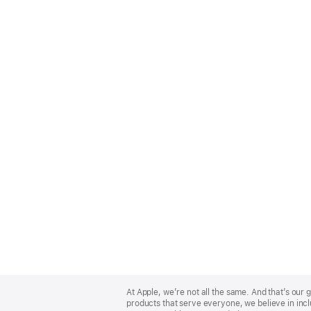
Apple
Footer
At Apple, we’re not all the same. And that’s ou
products that serve everyone, we believe in incl