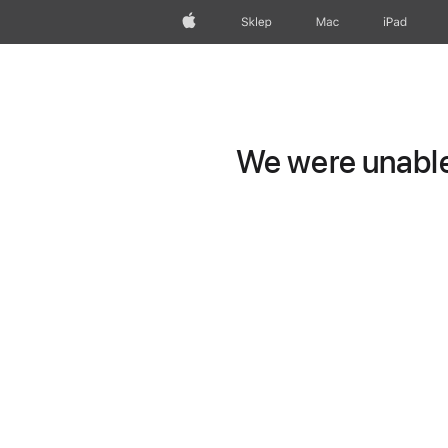
Apple
Sklep
Mac
iPad
We were unable 