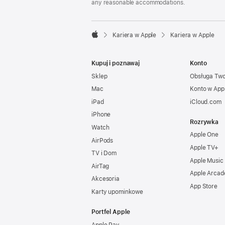
any reasonable accommodations.

Kariera w Apple
Kariera w Apple
Apple
Kupuj i poznawaj
Konto
Sklep
Obsługa Tw
Mac
Konto w App
iPad
iCloud.com
iPhone
Rozrywka
Watch
Apple One
AirPods
Apple TV+
TV i Dom
Apple Music
AirTag
Apple Arcad
Akcesoria
App Store
Karty upominkowe
Portfel Apple
Apple Pay