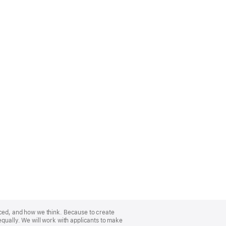
nced, and how we think. Because to create
equally. We will work with applicants to make