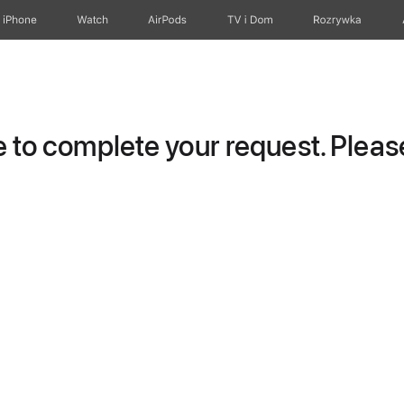
iPhone
Watch
AirPods
TV i Dom
Rozrywka
to complete your request. Please 