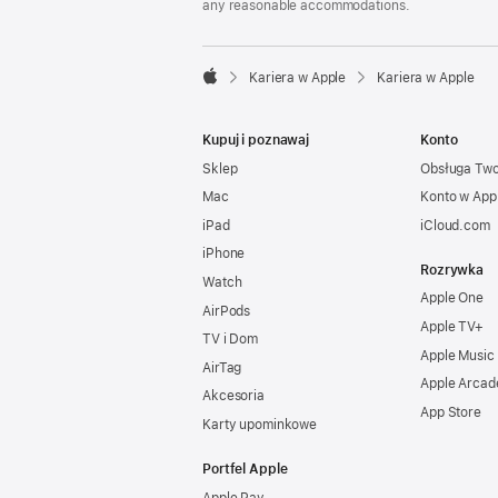
any reasonable accommodations.

Kariera w Apple
Kariera w Apple
Apple
Kupuj i poznawaj
Konto
Sklep
Obsługa Tw
Mac
Konto w App
iPad
iCloud.com
iPhone
Rozrywka
Watch
Apple One
AirPods
Apple TV+
TV i Dom
Apple Music
AirTag
Apple Arcad
Akcesoria
App Store
Karty upominkowe
Portfel Apple
Apple Pay