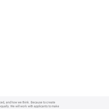
nced, and how we think. Because to create
equally. We will work with applicants to make