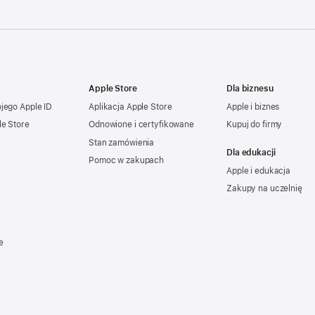
Apple Store
Dla biznesu
ojego
Apple ID
Aplikacja Apple Store
Apple i biznes
le Store
Odnowione i certyfikowane
Kupuj do firmy
Stan zamówienia
Dla edukacji
Pomoc w zakupach
Apple i edukacja
Zakupy na uczelnię
e