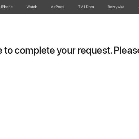
iPhone
Watch
AirPods
TV i Dom
Rozrywka
to complete your request. Please 