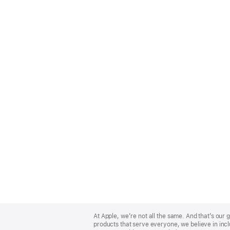
Apple
Footer
At Apple, we’re not all the same. And that’s ou
products that serve everyone, we believe in incl