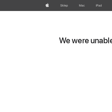
Apple
Sklep
Mac
iPad
We were unable 