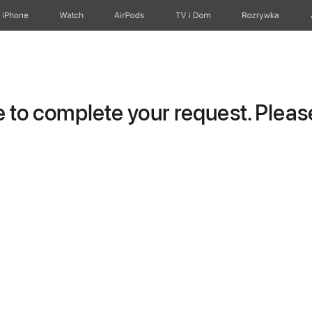
iPhone
Watch
AirPods
TV i Dom
Rozrywka
to complete your request. Please 