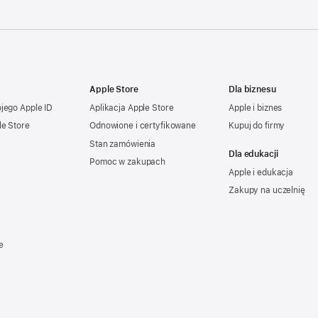
Apple Store
Dla biznesu
ojego
Apple ID
Aplikacja Apple Store
Apple i biznes
le Store
Odnowione i certyfikowane
Kupuj do firmy
Stan zamówienia
Dla edukacji
Pomoc w zakupach
Apple i edukacja
Zakupy na uczelnię
e