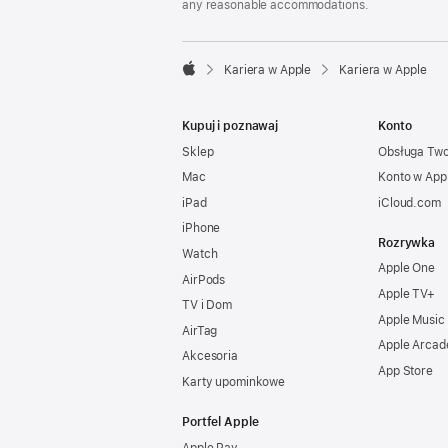
any reasonable accommodations.

Kariera w Apple
Kariera w Apple
Apple
Kupuj i poznawaj
Konto
Sklep
Obsługa Tw
Mac
Konto w App
iPad
iCloud.com
iPhone
Rozrywka
Watch
Apple One
AirPods
Apple TV+
TV i Dom
Apple Music
AirTag
Apple Arcad
Akcesoria
App Store
Karty upominkowe
Portfel Apple
Apple Pay