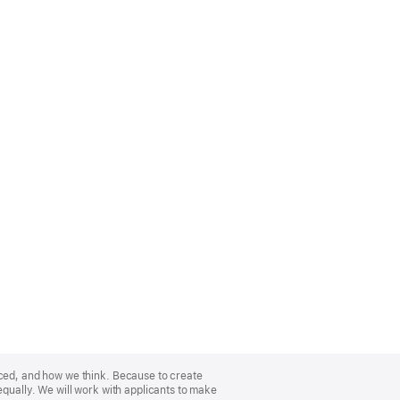
nced, and how we think. Because to create
equally. We will work with applicants to make