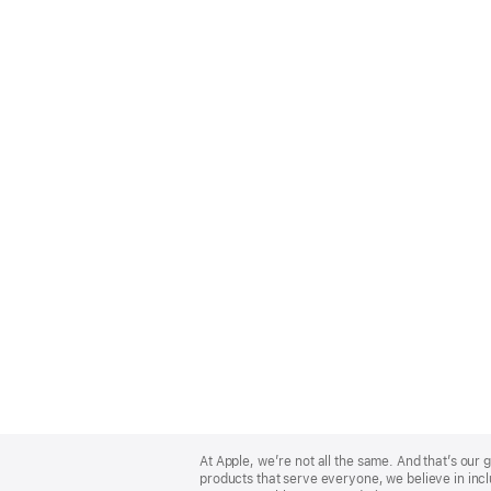
Apple
Footer
At Apple, we’re not all the same. And that’s ou
products that serve everyone, we believe in incl