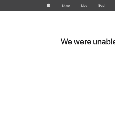
Apple
Sklep
Mac
iPad
We were unable 