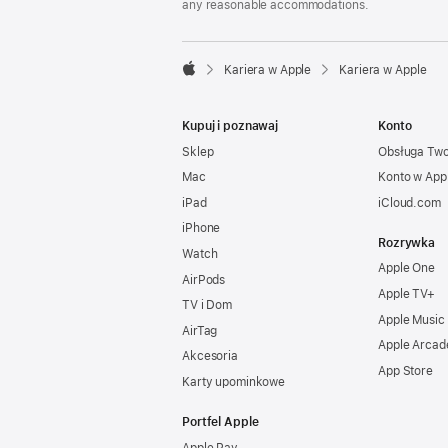
any reasonable accommodations.

Kariera w Apple
Kariera w Apple
Apple
Kupuj i poznawaj
Konto
Sklep
Obsługa Tw
Mac
Konto w App
iPad
iCloud.com
iPhone
Rozrywka
Watch
Apple One
AirPods
Apple TV+
TV i Dom
Apple Music
AirTag
Apple Arcad
Akcesoria
App Store
Karty upominkowe
Portfel Apple
Apple Pay