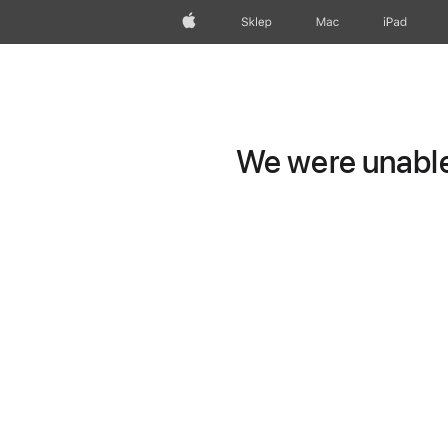
Apple
Sklep
Mac
iPad
We were unable 