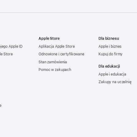
Apple Store
Dla biznesu
ojego
Apple ID
Aplikacja Apple Store
Apple i biznes
le Store
Odnowione i certyfikowane
Kupuj do firmy
Stan zamówienia
Dla edukacji
Pomoc w zakupach
Apple i edukacja
Zakupy na uczelnię
e