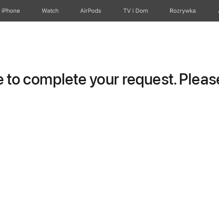
iPhone
Watch
AirPods
TV i Dom
Rozrywka
to complete your request. Please 