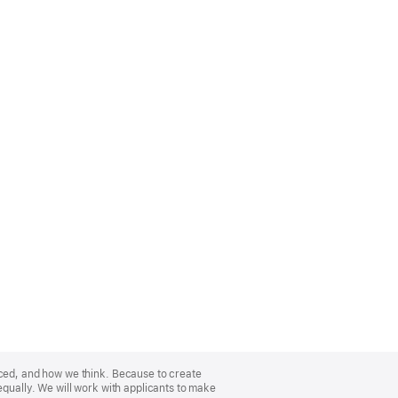
nced, and how we think. Because to create
equally. We will work with applicants to make