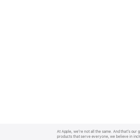
Apple
Footer
At Apple, we’re not all the same. And that’s ou
products that serve everyone, we believe in incl