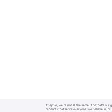
Apple
Footer
At Apple, we’re not all the same. And that’s ou
products that serve everyone, we believe in incl