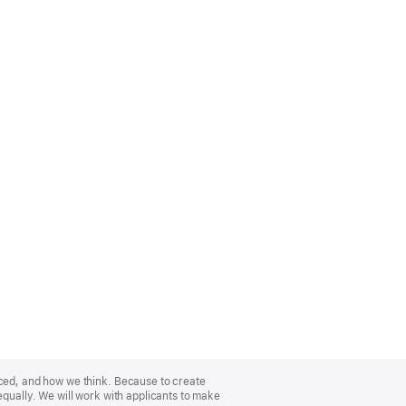
nced, and how we think. Because to create
equally. We will work with applicants to make