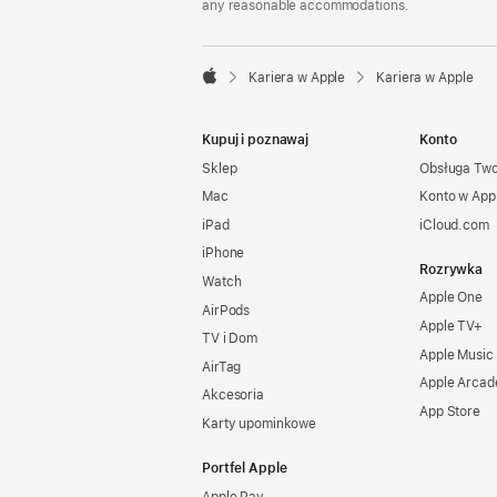
any reasonable accommodations.

Kariera w Apple
Kariera w Apple
Apple
Kupuj i poznawaj
Konto
Sklep
Obsługa Tw
Mac
Konto w App
iPad
iCloud.com
iPhone
Rozrywka
Watch
Apple One
AirPods
Apple TV+
TV i Dom
Apple Music
AirTag
Apple Arcad
Akcesoria
App Store
Karty upominkowe
Portfel Apple
Apple Pay