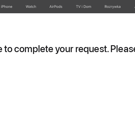
iPhone
Watch
AirPods
TV i Dom
Rozrywka
to complete your request. Please 