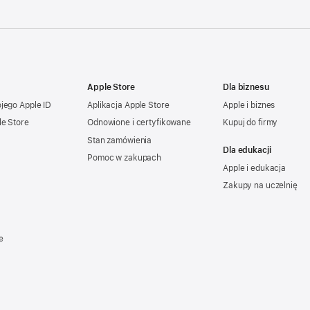
Apple Store
Dla biznesu
ojego
Apple ID
Aplikacja Apple Store
Apple i biznes
le Store
Odnowione i certyfikowane
Kupuj do firmy
Stan zamówienia
Dla edukacji
Pomoc w zakupach
Apple i edukacja
Zakupy na uczelnię
e