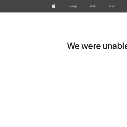
Apple
Sklep
Mac
iPad
We were unable 