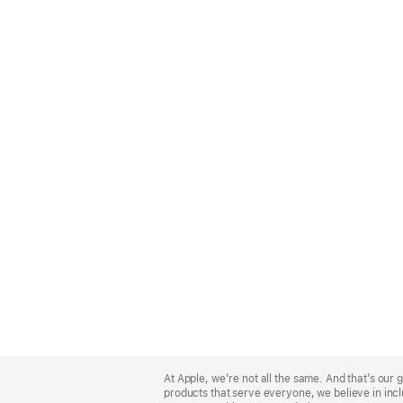
Apple
Footer
At Apple, we’re not all the same. And that’s ou
products that serve everyone, we believe in incl