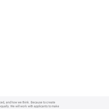
nced, and how we think. Because to create
equally. We will work with applicants to make