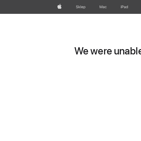
Apple
Sklep
Mac
iPad
We were unable 