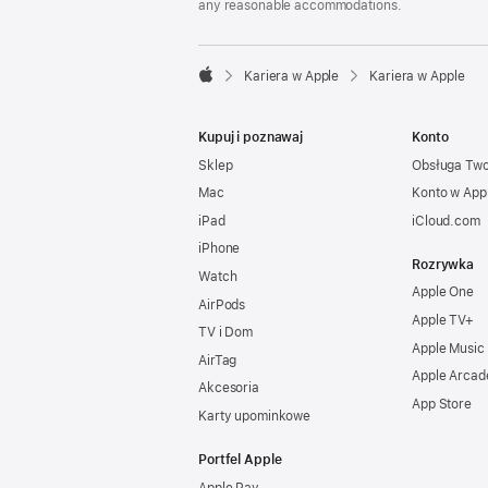
any reasonable accommodations.

Kariera w Apple
Kariera w Apple
Apple
Kupuj i poznawaj
Konto
Sklep
Obsługa Tw
Mac
Konto w App
iPad
iCloud.com
iPhone
Rozrywka
Watch
Apple One
AirPods
Apple TV+
TV i Dom
Apple Music
AirTag
Apple Arcad
Akcesoria
App Store
Karty upominkowe
Portfel Apple
Apple Pay