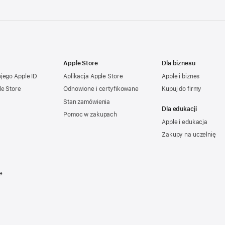
Apple Store
Dla biznesu
ojego
Apple ID
Aplikacja Apple Store
Apple i biznes
le Store
Odnowione i certyfikowane
Kupuj do firmy
Stan zamówienia
Dla edukacji
Pomoc w zakupach
Apple i edukacja
Zakupy na uczelnię
e