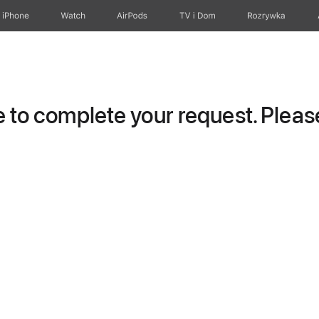
iPhone
Watch
AirPods
TV i Dom
Rozrywka
to complete your request. Please 