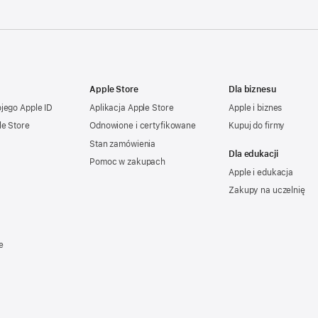
Apple Store
Dla biznesu
ojego
Apple ID
Aplikacja Apple Store
Apple i biznes
le Store
Odnowione i certyfikowane
Kupuj do firmy
Stan zamówienia
Dla edukacji
Pomoc w zakupach
Apple i edukacja
Zakupy na uczelnię
e