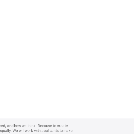
nced, and how we think. Because to create
equally. We will work with applicants to make