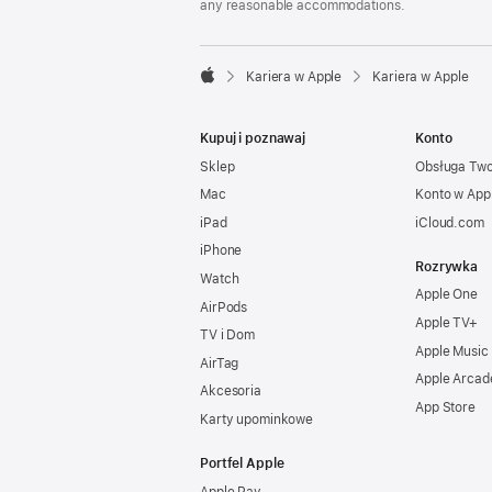
any reasonable accommodations.

Kariera w Apple
Kariera w Apple
Apple
Kupuj i poznawaj
Konto
Sklep
Obsługa Tw
Mac
Konto w App
iPad
iCloud.com
iPhone
Rozrywka
Watch
Apple One
AirPods
Apple TV+
TV i Dom
Apple Music
AirTag
Apple Arcad
Akcesoria
App Store
Karty upominkowe
Portfel Apple
Apple Pay