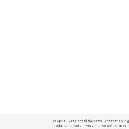
Apple
Footer
At Apple, we’re not all the same. And that’s ou
products that serve everyone, we believe in incl