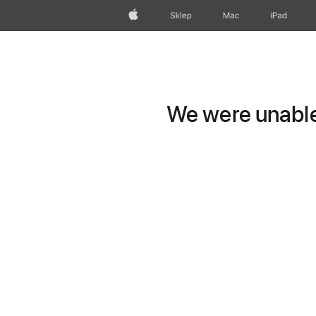
Apple
Sklep
Mac
iPad
We were unable 