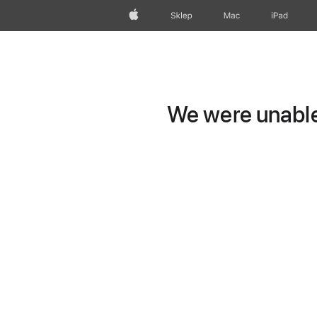
Apple
Sklep
Mac
iPad
We were unable 