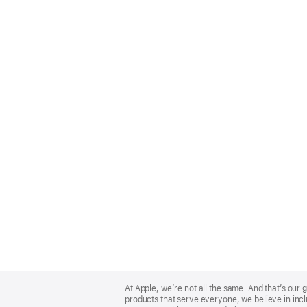
Apple
Footer
At Apple, we’re not all the same. And that’s ou
products that serve everyone, we believe in incl