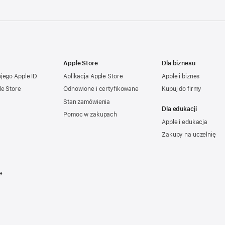
Apple Store
Dla biznesu
ojego
Apple ID
Aplikacja Apple Store
Apple i biznes
le Store
Odnowione i certyfikowane
Kupuj do firmy
Stan zamówienia
Dla edukacji
Pomoc w zakupach
Apple i edukacja
Zakupy na uczelnię
e