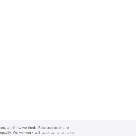
nced, and how we think. Because to create
equally. We will work with applicants to make