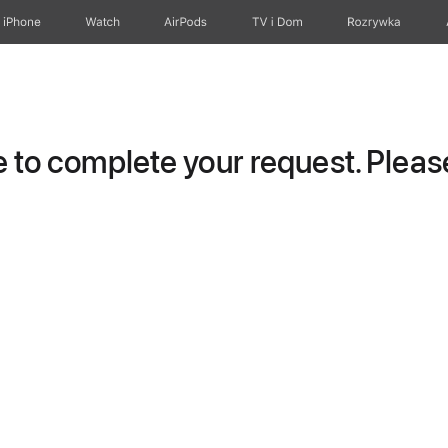
iPhone
Watch
AirPods
TV i Dom
Rozrywka
to complete your request. Please 