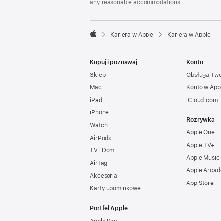
any reasonable accommodations.

Kariera w Apple
Kariera w Apple
Apple
Kupuj i poznawaj
Konto
Sklep
Obsługa Tw
Mac
Konto w App
iPad
iCloud.com
iPhone
Rozrywka
Watch
Apple One
AirPods
Apple TV+
TV i Dom
Apple Music
AirTag
Apple Arcad
Akcesoria
App Store
Karty upominkowe
Portfel Apple
Apple Pay