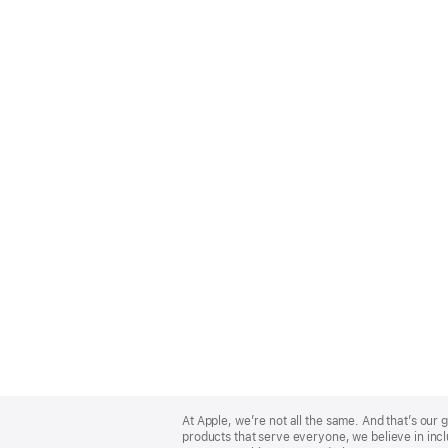
Apple
Footer
At Apple, we’re not all the same. And that’s ou
products that serve everyone, we believe in incl