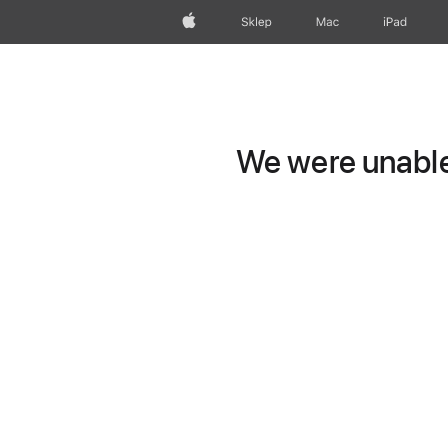
Apple
Sklep
Mac
iPad
We were unable 