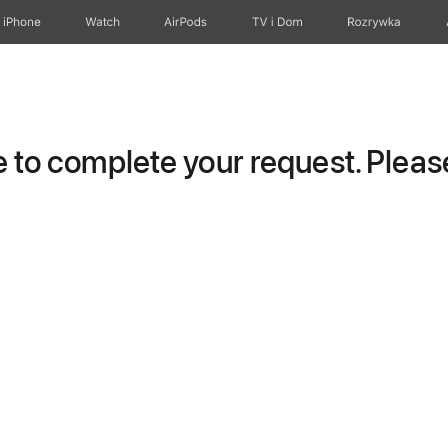
iPhone
Watch
AirPods
TV i Dom
Rozrywka
to complete your request. Please 