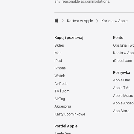
any reasonable accommodations.

Kariera w Apple
Kariera w Apple
Apple
Kupuj i poznawaj
Konto
Sklep
Obsługa Tw
Mac
Konto w App
iPad
iCloud.com
iPhone
Rozrywka
Watch
Apple One
AirPods
Apple TV+
TV i Dom
Apple Music
AirTag
Apple Arcad
Akcesoria
App Store
Karty upominkowe
Portfel Apple
Apple Pay