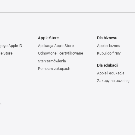
Apple Store
Dla biznesu
ojego
Apple ID
Aplikacja Apple Store
Apple i biznes
le Store
Odnowione i certyfikowane
Kupuj do firmy
Stan zamówienia
Dla edukacji
Pomoc w zakupach
Apple i edukacja
Zakupy na uczelnię
e