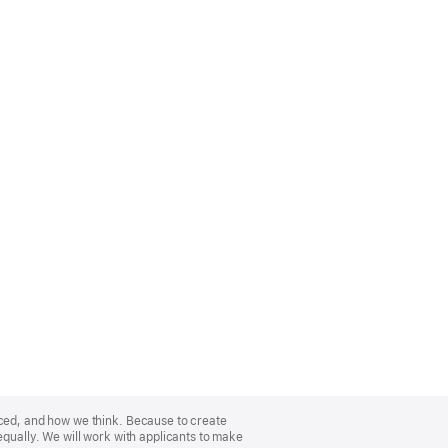
nced, and how we think. Because to create
equally. We will work with applicants to make