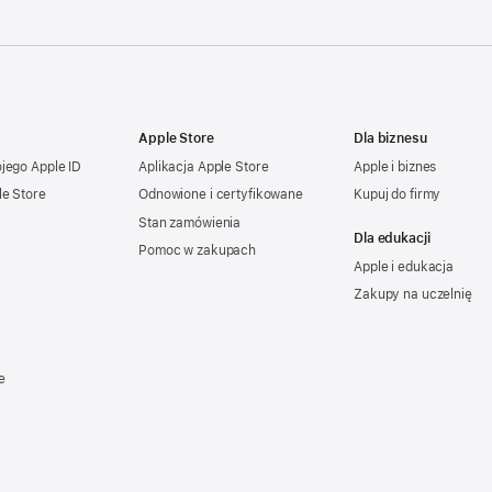
Apple Store
Dla biznesu
ojego
Apple ID
Aplikacja Apple Store
Apple i biznes
le Store
Odnowione i certyfikowane
Kupuj do firmy
Stan zamówienia
Dla edukacji
Pomoc w zakupach
Apple i edukacja
Zakupy na uczelnię
e