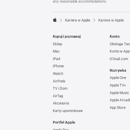
any reasonable accommodations.

Kariera w Apple
Kariera w Apple
Apple
Kupuj i poznawaj
Konto
Sklep
Obsługa Tw
Mac
Konto w App
iPad
iCloud.com
iPhone
Rozrywka
Watch
Apple One
AirPods
Apple TV+
TV i Dom
Apple Music
AirTag
Apple Arcad
Akcesoria
App Store
Karty upominkowe
Portfel Apple
Apple Pay