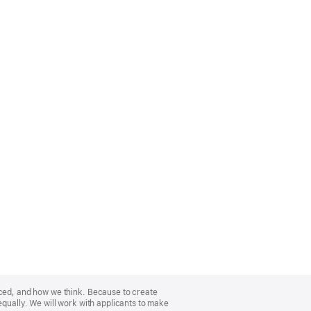
nced, and how we think. Because to create
equally. We will work with applicants to make