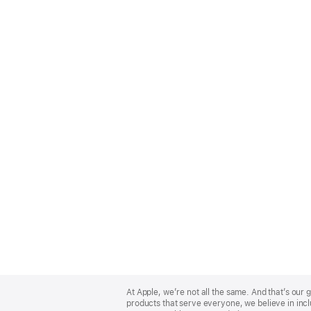
Apple
Footer
At Apple, we’re not all the same. And that’s ou
products that serve everyone, we believe in incl