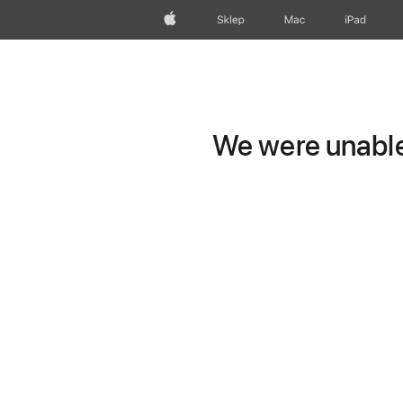
Apple
Sklep
Mac
iPad
We were unable 