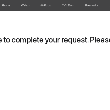
iPhone
Watch
AirPods
TV i Dom
Rozrywka
to complete your request. Please 