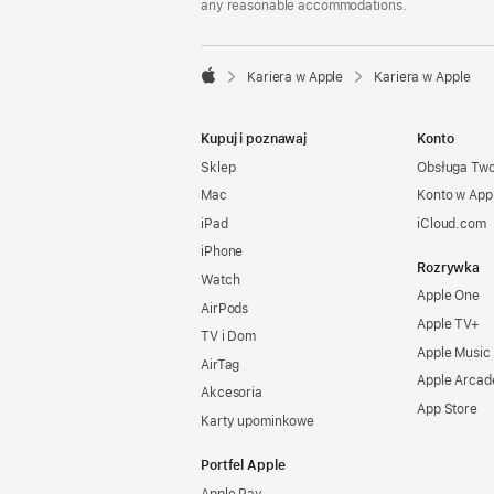
any reasonable accommodations.

Kariera w Apple
Kariera w Apple
Apple
Kupuj i poznawaj
Konto
Sklep
Obsługa Tw
Mac
Konto w App
iPad
iCloud.com
iPhone
Rozrywka
Watch
Apple One
AirPods
Apple TV+
TV i Dom
Apple Music
AirTag
Apple Arcad
Akcesoria
App Store
Karty upominkowe
Portfel Apple
Apple Pay