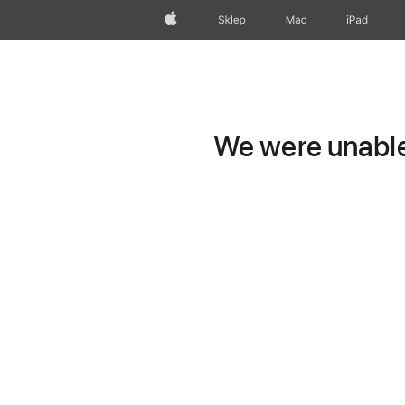
Apple
Sklep
Mac
iPad
We were unable 