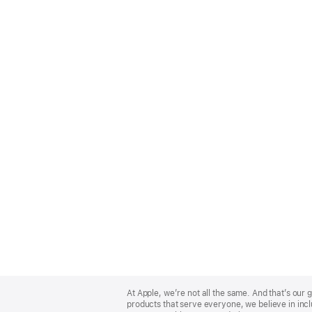
Apple
Footer
At Apple, we’re not all the same. And that’s ou
products that serve everyone, we believe in incl