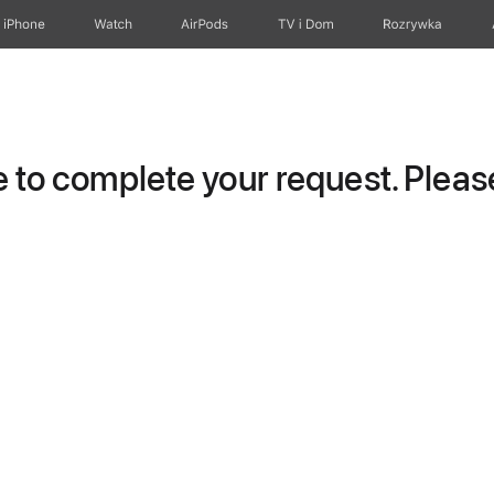
iPhone
Watch
AirPods
TV i Dom
Rozrywka
to complete your request. Please 