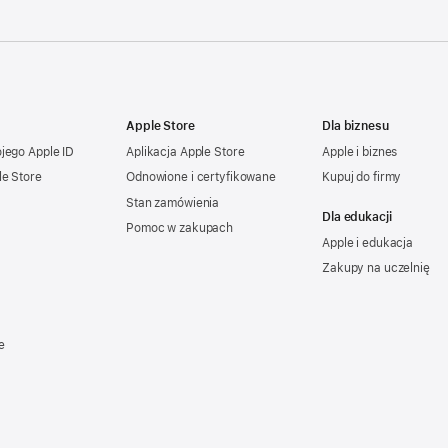
Apple Store
Dla biznesu
ojego
Apple ID
Aplikacja Apple Store
Apple i biznes
le Store
Odnowione i certyfikowane
Kupuj do firmy
Stan zamówienia
Dla edukacji
Pomoc w zakupach
Apple i edukacja
Zakupy na uczelnię
e