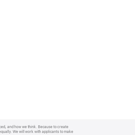
nced, and how we think. Because to create
equally. We will work with applicants to make