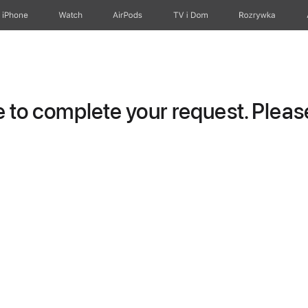
iPhone
Watch
AirPods
TV i Dom
Rozrywka
to complete your request. Please 