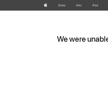
Apple
Sklep
Mac
iPad
We were unable 