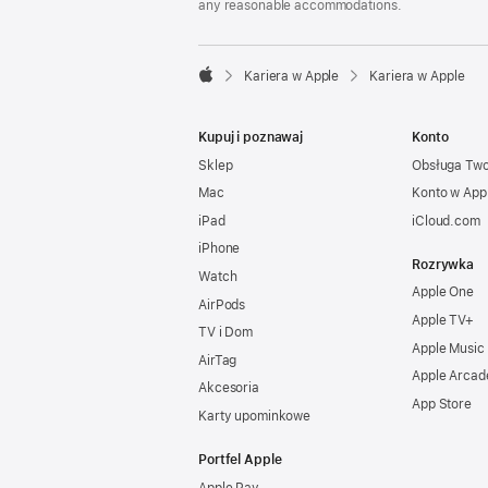
any reasonable accommodations.

Kariera w Apple
Kariera w Apple
Apple
Kupuj i poznawaj
Konto
Sklep
Obsługa Tw
Mac
Konto w App
iPad
iCloud.com
iPhone
Rozrywka
Watch
Apple One
AirPods
Apple TV+
TV i Dom
Apple Music
AirTag
Apple Arcad
Akcesoria
App Store
Karty upominkowe
Portfel Apple
Apple Pay