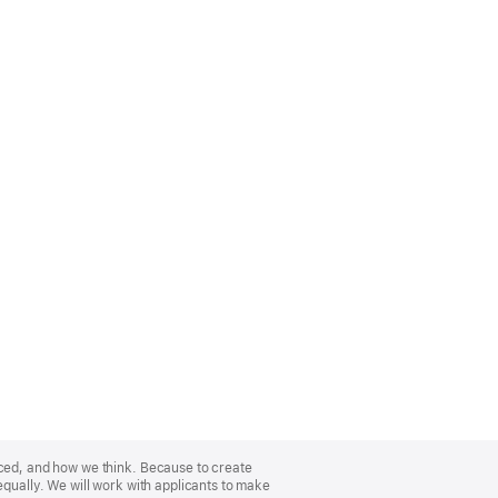
nced, and how we think. Because to create
equally. We will work with applicants to make