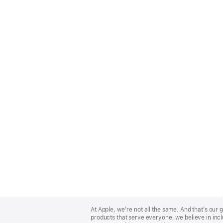
Apple
Footer
At Apple, we’re not all the same. And that’s ou
products that serve everyone, we believe in incl