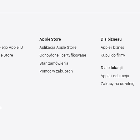
Apple Store
Dla biznesu
ojego
Apple ID
Aplikacja Apple Store
Apple i biznes
le Store
Odnowione i certyfikowane
Kupuj do firmy
Stan zamówienia
Dla edukacji
Pomoc w zakupach
Apple i edukacja
Zakupy na uczelnię
e