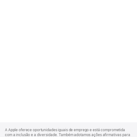
Apple
Footer
A Apple oferece oportunidades iguais de emprego e está comprometida
com a inclusão e a diversidade. Também adotamos ações afirmativas para