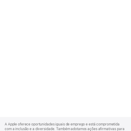
Apple
Footer
A Apple oferece oportunidades iguais de emprego e está comprometida
com a inclusão e a diversidade. Também adotamos ações afirmativas para