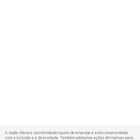
Apple
Footer
A Apple oferece oportunidades iguais de emprego e está comprometida
com a inclusão e a diversidade. Também adotamos ações afirmativas para