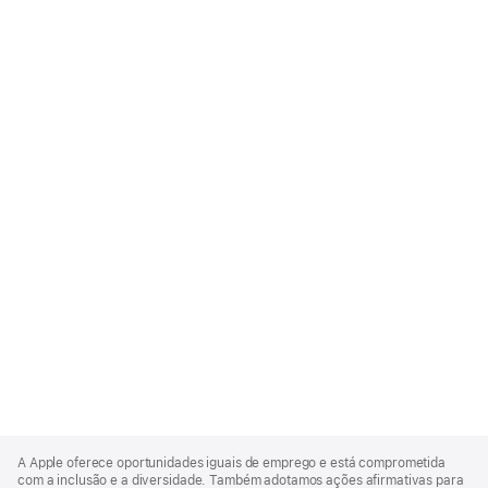
Apple
Footer
A Apple oferece oportunidades iguais de emprego e está comprometida
com a inclusão e a diversidade. Também adotamos ações afirmativas para