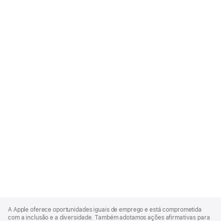
Apple
Footer
A Apple oferece oportunidades iguais de emprego e está comprometida
com a inclusão e a diversidade. Também adotamos ações afirmativas para