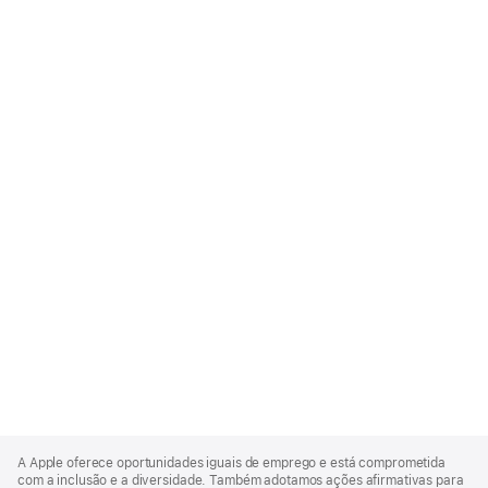
Apple
Footer
A Apple oferece oportunidades iguais de emprego e está comprometida
com a inclusão e a diversidade. Também adotamos ações afirmativas para