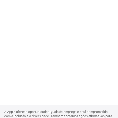
Apple
Footer
A Apple oferece oportunidades iguais de emprego e está comprometida
com a inclusão e a diversidade. Também adotamos ações afirmativas para