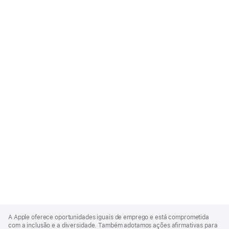
Apple
Footer
A Apple oferece oportunidades iguais de emprego e está comprometida
com a inclusão e a diversidade. Também adotamos ações afirmativas para