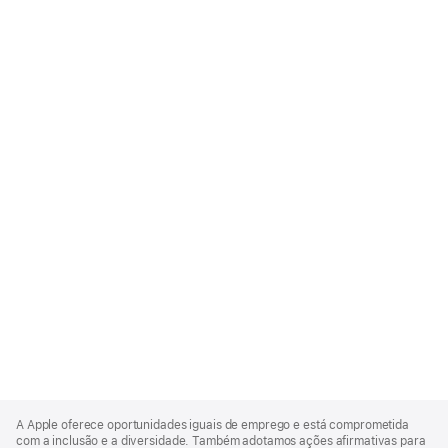
Apple
Footer
A Apple oferece oportunidades iguais de emprego e está comprometida
com a inclusão e a diversidade. Também adotamos ações afirmativas para