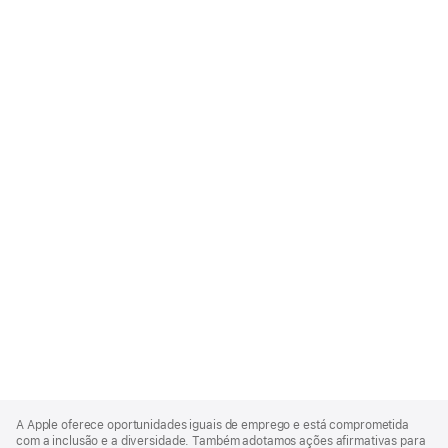
Apple
Footer
A Apple oferece oportunidades iguais de emprego e está comprometida
com a inclusão e a diversidade. Também adotamos ações afirmativas para