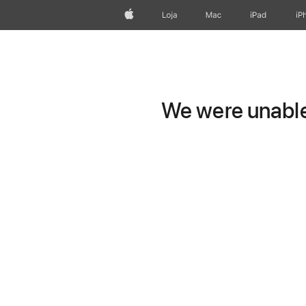
Apple
Loja
Mac
iPad
iP
We were unable 