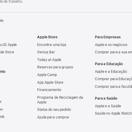
e de trabalho.
ple
Apple Store
Para Empresas
u ID Apple
Encontre uma loja
Apple e os negócios
ple Store
Genius Bar
Comprar para a sua e
Today at Apple
Para a Educação
Reservas para grupos
nto
Apple e a Educação
Apple Camp
Comprar para Educaçã
App Apple Store
Comprar para a facul
Financiamento
Programa de Reciclagem da
Para a Saúde
e
Apple
Apple e a Saúde
s+
Status do seu pedido
Saúde no Apple Watch
sts
Ajuda para comprar