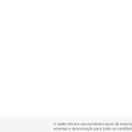
Apple
Footer
A Apple oferece oportunidades iguais de empre
emprego e de promoção para todos os candidatos