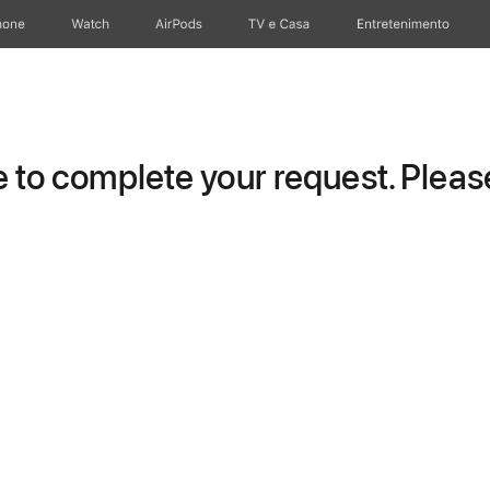
hone
Apple Watch
AirPods
TV e Casa
Entretenimento
to complete your request. Please 