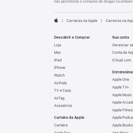
não permitimos o consumo de drogas no ambient

Carreiras na Apple
Carreiras na Ap
Apple
Descobrir e Comprar
Sua conta
Loja
Gerenciar se
Mac
Conta da Ap
iPad
iCloud.com
iPhone
Entretenime
Watch
Apple One
AirPods
Apple TV+
TV e Casa
Apple Music
AirTag
Apple Arcad
Acessórios
Apple Fitnes
Carteira da Apple
Apple Podca
Carteira
Apple Books
Apple Pay
App Store