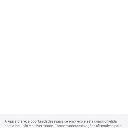
Apple
Footer
A Apple oferece oportunidades iguais de emprego e está comprometida
com a inclusão e a diversidade. Também adotamos ações afirmativas para