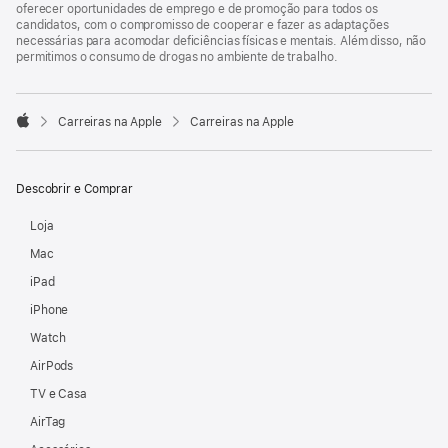
oferecer oportunidades de emprego e de promoção para todos os
candidatos, com o compromisso de cooperar e fazer as adaptações
necessárias para acomodar deficiências físicas e mentais. Além disso, não
permitimos o consumo de drogas no ambiente de trabalho.

Carreiras na Apple
Carreiras na Apple
Apple
Descobrir e Comprar
Loja
Mac
iPad
iPhone
Watch
AirPods
TV e Casa
AirTag