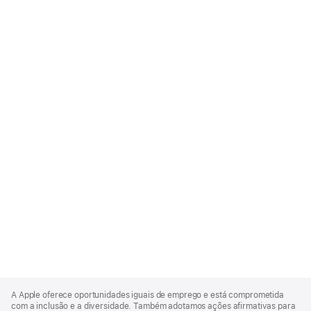
Apple
Footer
A Apple oferece oportunidades iguais de emprego e está comprometida
com a inclusão e a diversidade. Também adotamos ações afirmativas para