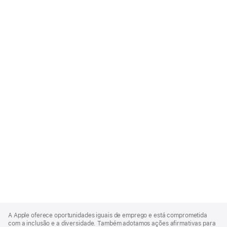
Apple
Footer
A Apple oferece oportunidades iguais de emprego e está comprometida
com a inclusão e a diversidade. Também adotamos ações afirmativas para