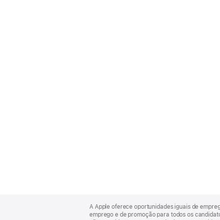
Apple
Footer
A Apple oferece oportunidades iguais de empre
emprego e de promoção para todos os candidatos