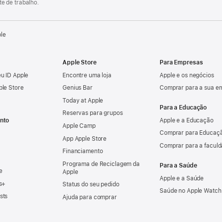
e de trabalho.
ple
Apple Store
Para Empresas
u ID Apple
Encontre uma loja
Apple e os negócios
ple Store
Genius Bar
Comprar para a sua e
Today at Apple
Para a Educação
Reservas para grupos
nto
Apple e a Educação
Apple Camp
Comprar para Educaçã
App Apple Store
Comprar para a facul
Financiamento
Programa de Reciclagem da
Para a Saúde
e
Apple
Apple e a Saúde
s+
Status do seu pedido
Saúde no Apple Watch
sts
Ajuda para comprar