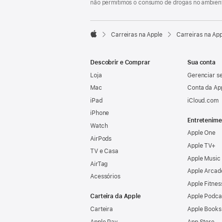
não permitimos o consumo de drogas no ambient

Carreiras na Apple
Carreiras na Ap
Apple
Descobrir e Comprar
Sua conta
Loja
Gerenciar se
Mac
Conta da Ap
iPad
iCloud.com
iPhone
Entretenime
Watch
Apple One
AirPods
Apple TV+
TV e Casa
Apple Music
AirTag
Apple Arcad
Acessórios
Apple Fitnes
Carteira da Apple
Apple Podca
Carteira
Apple Books
Apple Pay
App Store