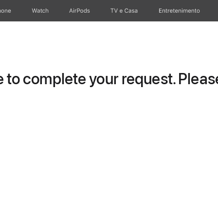
hone
Apple Watch
AirPods
TV e Casa
Entretenimento
to complete your request. Please 