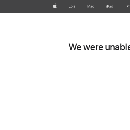
Apple
Loja
Mac
iPad
iP
We were unable 