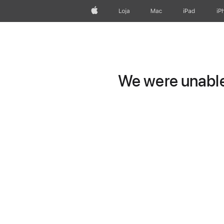
Apple
Loja
Mac
iPad
iP
We were unable 