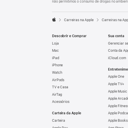
não permitimos o consumo de drogas no ambient

Carreiras na Apple
Carreiras na Ap
Apple
Descobrir e Comprar
Sua conta
Loja
Gerenciar se
Mac
Conta da Ap
iPad
iCloud.com
iPhone
Entretenime
Watch
Apple One
AirPods
Apple TV+
TV e Casa
Apple Music
AirTag
Apple Arcad
Acessórios
Apple Fitnes
Carteira da Apple
Apple Podca
Carteira
Apple Books
Apple Pay
App Store