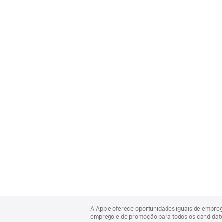
Apple
Footer
A Apple oferece oportunidades iguais de empre
emprego e de promoção para todos os candidatos