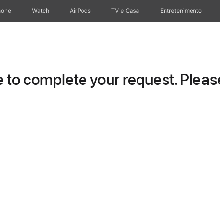
hone
Apple Watch
AirPods
TV e Casa
Entretenimento
to complete your request. Please 