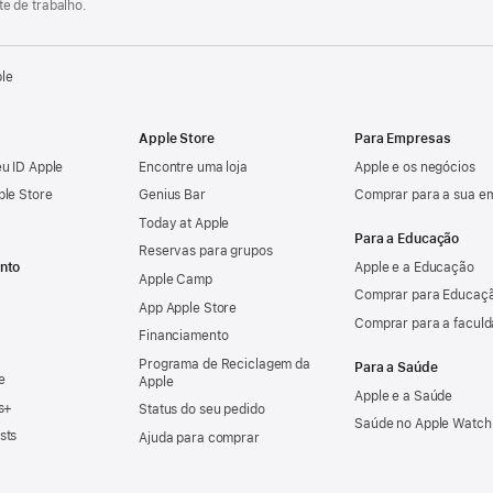
e de trabalho.
ple
Apple Store
Para Empresas
u ID Apple
Encontre uma loja
Apple e os negócios
ple Store
Genius Bar
Comprar para a sua e
Today at Apple
Para a Educação
Reservas para grupos
nto
Apple e a Educação
Apple Camp
Comprar para Educaçã
App Apple Store
Comprar para a facul
Financiamento
Programa de Reciclagem da
Para a Saúde
e
Apple
Apple e a Saúde
s+
Status do seu pedido
Saúde no Apple Watch
sts
Ajuda para comprar