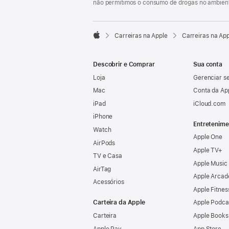
não permitimos o consumo de drogas no ambient

Carreiras na Apple
Carreiras na Ap
Apple
Descobrir e Comprar
Sua conta
Loja
Gerenciar se
Mac
Conta da Ap
iPad
iCloud.com
iPhone
Entretenime
Watch
Apple One
AirPods
Apple TV+
TV e Casa
Apple Music
AirTag
Apple Arcad
Acessórios
Apple Fitnes
Carteira da Apple
Apple Podca
Carteira
Apple Books
Apple Pay
App Store