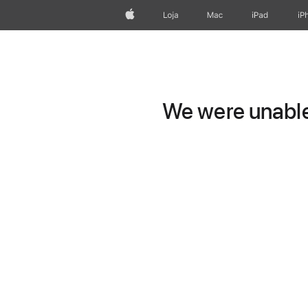
Apple
Loja
Mac
iPad
iP
We were unable 