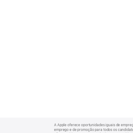
Apple
Footer
A Apple oferece oportunidades iguais de empre
emprego e de promoção para todos os candidatos