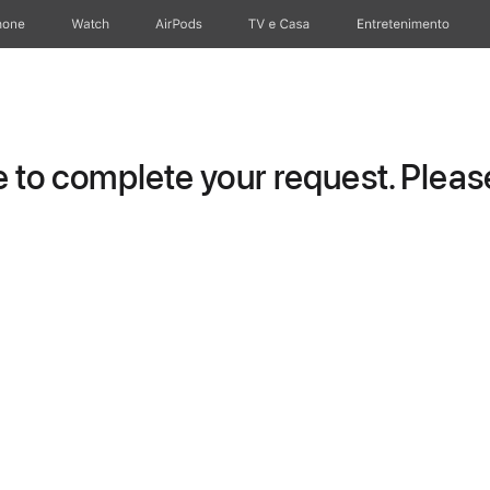
hone
Apple Watch
AirPods
TV e Casa
Entretenimento
to complete your request. Please 