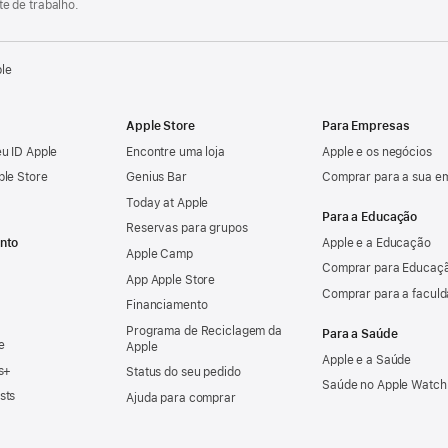
e de trabalho.
ple
Apple Store
Para Empresas
u ID Apple
Encontre uma loja
Apple e os negócios
ple Store
Genius Bar
Comprar para a sua e
Today at Apple
Para a Educação
Reservas para grupos
nto
Apple e a Educação
Apple Camp
Comprar para Educaçã
App Apple Store
Comprar para a facul
Financiamento
Programa de Reciclagem da
Para a Saúde
e
Apple
Apple e a Saúde
s+
Status do seu pedido
Saúde no Apple Watch
sts
Ajuda para comprar