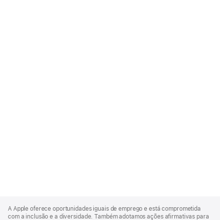
Apple
Footer
A Apple oferece oportunidades iguais de emprego e está comprometida
com a inclusão e a diversidade. Também adotamos ações afirmativas para