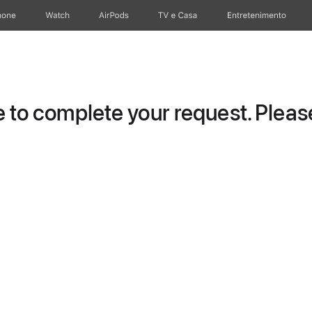
hone
Apple Watch
AirPods
TV e Casa
Entretenimento
to complete your request. Please 