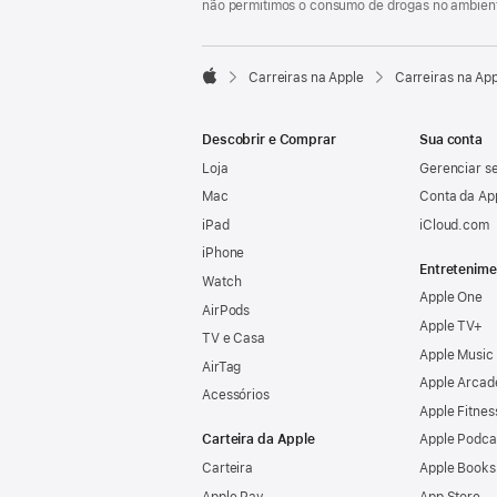
não permitimos o consumo de drogas no ambient

Carreiras na Apple
Carreiras na Ap
Apple
Descobrir e Comprar
Sua conta
Loja
Gerenciar se
Mac
Conta da Ap
iPad
iCloud.com
iPhone
Entretenime
Watch
Apple One
AirPods
Apple TV+
TV e Casa
Apple Music
AirTag
Apple Arcad
Acessórios
Apple Fitnes
Carteira da Apple
Apple Podca
Carteira
Apple Books
Apple Pay
App Store