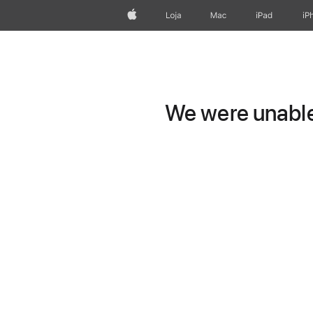
Apple
Loja
Mac
iPad
iP
We were unable 