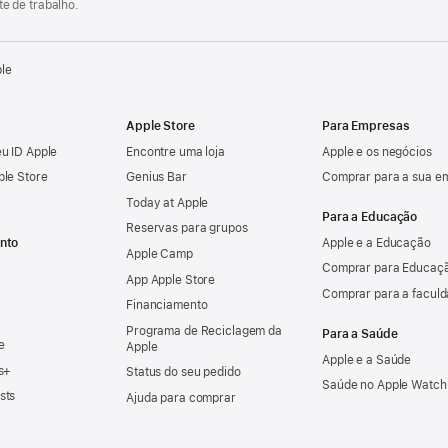
e de trabalho.
ple
Apple Store
Para Empresas
u ID Apple
Encontre uma loja
Apple e os negócios
ple Store
Genius Bar
Comprar para a sua e
Today at Apple
Para a Educação
Reservas para grupos
nto
Apple e a Educação
Apple Camp
Comprar para Educaçã
App Apple Store
Comprar para a facul
Financiamento
Programa de Reciclagem da
Para a Saúde
e
Apple
Apple e a Saúde
s+
Status do seu pedido
Saúde no Apple Watch
sts
Ajuda para comprar