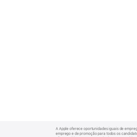
Apple
Footer
A Apple oferece oportunidades iguais de empre
emprego e de promoção para todos os candidatos