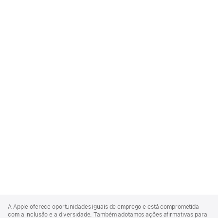
Apple
Footer
A Apple oferece oportunidades iguais de emprego e está comprometida
com a inclusão e a diversidade. Também adotamos ações afirmativas para