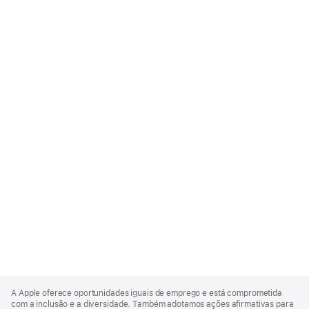
Apple
Footer
A Apple oferece oportunidades iguais de emprego e está comprometida
com a inclusão e a diversidade. Também adotamos ações afirmativas para