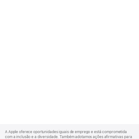
Apple
Footer
A Apple oferece oportunidades iguais de emprego e está comprometida
com a inclusão e a diversidade. Também adotamos ações afirmativas para