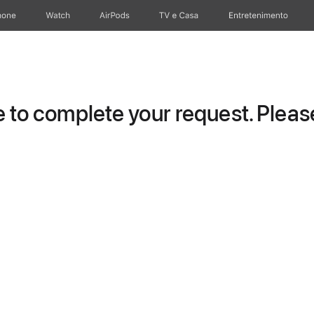
hone
Apple Watch
AirPods
TV e Casa
Entretenimento
to complete your request. Please 