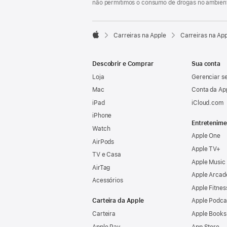
não permitimos o consumo de drogas no ambient

Carreiras na Apple
Carreiras na Ap
Apple
Descobrir e Comprar
Sua conta
Loja
Gerenciar se
Mac
Conta da Ap
iPad
iCloud.com
iPhone
Entretenime
Watch
Apple One
AirPods
Apple TV+
TV e Casa
Apple Music
AirTag
Apple Arcad
Acessórios
Apple Fitnes
Carteira da Apple
Apple Podca
Carteira
Apple Books
Apple Pay
App Store