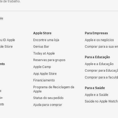
e de trabalho.
ple
Apple Store
Para Empresas
u ID Apple
Encontre uma loja
Apple e os negócios
ple Store
Genius Bar
Comprar para a sua e
Today at Apple
Para a Educação
Reservas para grupos
nto
Apple e a Educação
Apple Camp
Comprar para Educaçã
App Apple Store
Comprar para a facul
Financiamento
Programa de Reciclagem da
Para a Saúde
e
Apple
Apple e a Saúde
s+
Status do seu pedido
Saúde no Apple Watch
sts
Ajuda para comprar