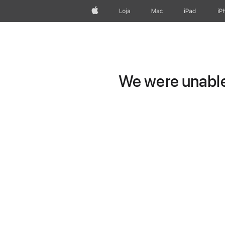
Apple
Loja
Mac
iPad
iP
We were unable 