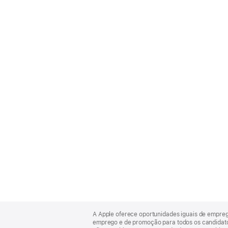
Apple
Footer
A Apple oferece oportunidades iguais de empre
emprego e de promoção para todos os candidatos