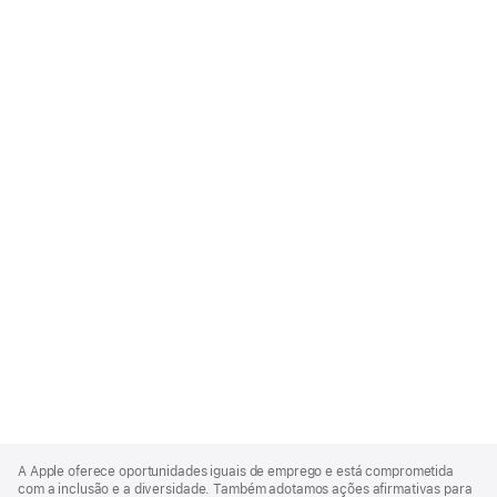
Apple
Footer
A Apple oferece oportunidades iguais de emprego e está comprometida
com a inclusão e a diversidade. Também adotamos ações afirmativas para