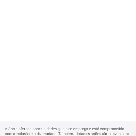
Apple
Footer
A Apple oferece oportunidades iguais de emprego e está comprometida
com a inclusão e a diversidade. Também adotamos ações afirmativas para