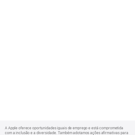
Apple
Footer
A Apple oferece oportunidades iguais de emprego e está comprometida
com a inclusão e a diversidade. Também adotamos ações afirmativas para