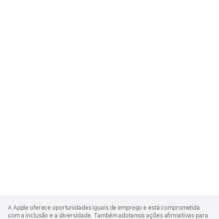
Apple
Footer
A Apple oferece oportunidades iguais de emprego e está comprometida
com a inclusão e a diversidade. Também adotamos ações afirmativas para