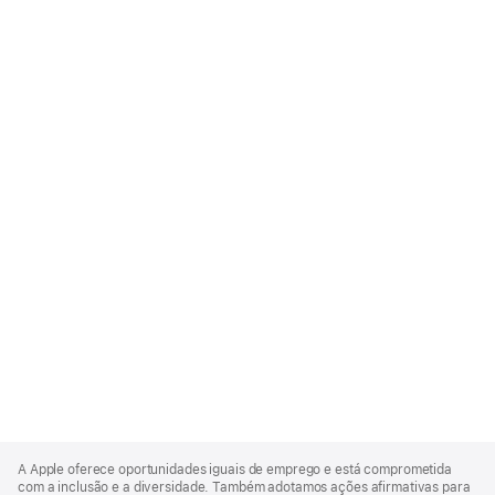
Apple
Footer
A Apple oferece oportunidades iguais de emprego e está comprometida
com a inclusão e a diversidade. Também adotamos ações afirmativas para